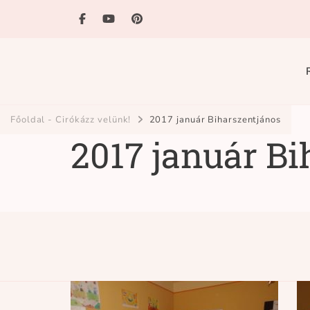
Ciróka-maróka
bihari mondókázó foglalkozás
Főoldal - Cirókázz velünk!
2017 január Biharszentjános
2017 január Bi