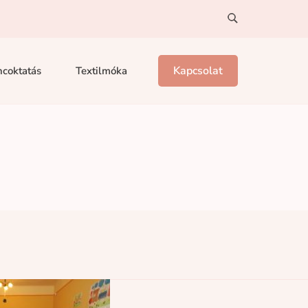
Kapcsolat
coktatás
Textilmóka