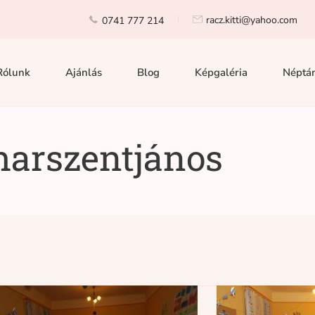
racz.kitti@yahoo.com
0741 777 214
Rólunk
Ajánlás
Blog
Képgaléria
Néptán
harszentjános