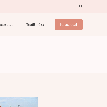
Kapcsolat
coktatás
Textilmóka