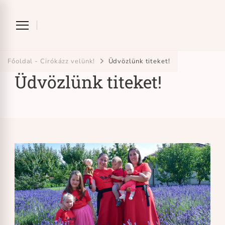
Ciróka-maróka
bihari mondókázó foglalkozás
Főoldal - Cirókázz velünk!
Üdvözlünk titeket!
Üdvözlünk titeket!