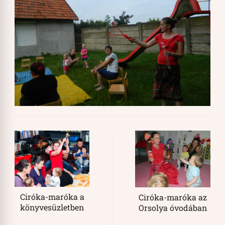
Post
Navigation
Ciróka-maróka a
Ciróka-maróka az
könyvesüzletben
Orsolya óvodában