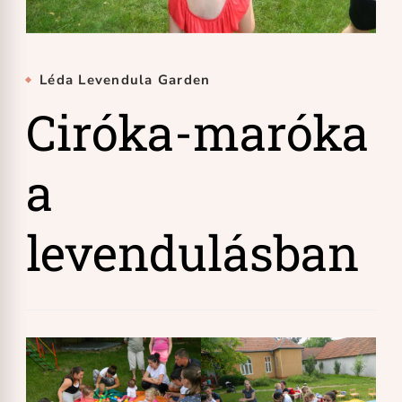
Léda Levendula Garden
Ciróka-maróka
a
levendulásban