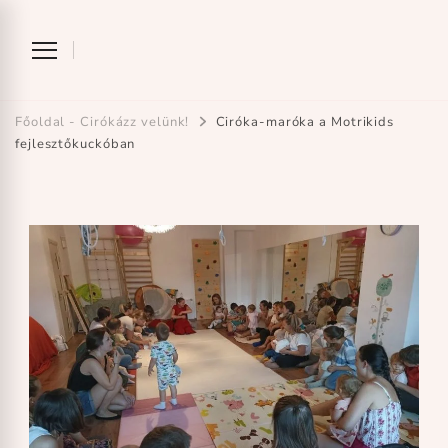
Ciróka-maróka
bihari mondókázó foglalkozás
Főoldal - Cirókázz velünk!
Ciróka-maróka a Motrikids
fejlesztőkuckóban