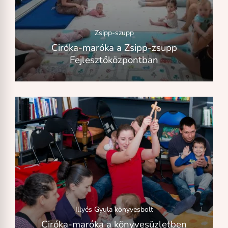
Zsipp-szupp
Ciróka-maróka a Zsipp-zsupp
Fejlesztőközpontban
Illyés Gyula könyvesbolt
Ciróka-maróka a könyvesüzletben