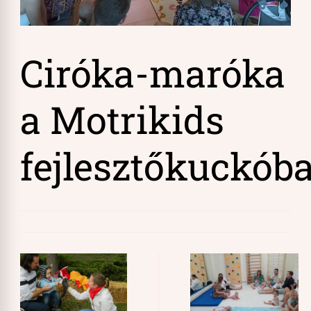
Ciróka-maróka
a Motrikids
fejlesztőkuckób
Post
Navigation