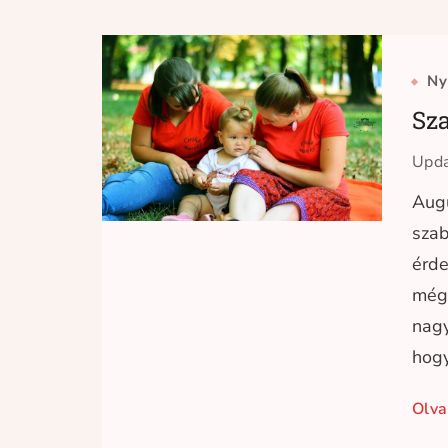
Ny
Sz
Upd
Augu
szab
érde
még 
nag
hogy
Olva