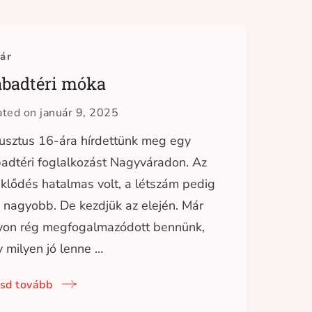
ár
abadtéri móka
ated on
január 9, 2025
sztus 16-ára hírdettünk meg egy
adtéri foglalkozást Nagyváradon. Az
klődés hatalmas volt, a létszám pedig
nagyobb. De kezdjük az elején. Már
yon rég megfogalmazódott bennünk,
 milyen jó lenne …
sd tovább