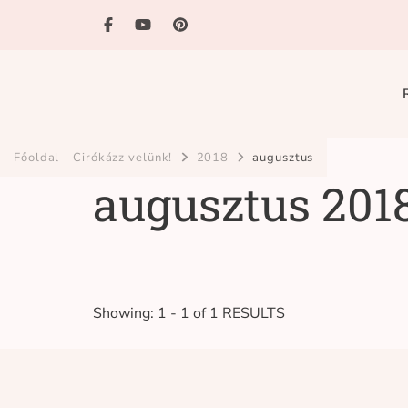
Ciróka-maróka
bihari mondókázó foglalkozás
Főoldal - Cirókázz velünk!
2018
augusztus
augusztus 201
Showing: 1 - 1 of 1 RESULTS