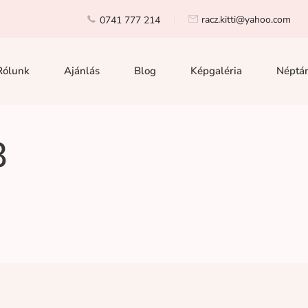
racz.kitti@yahoo.com
0741 777 214
Rólunk
Ajánlás
Blog
Képgaléria
Néptán
8