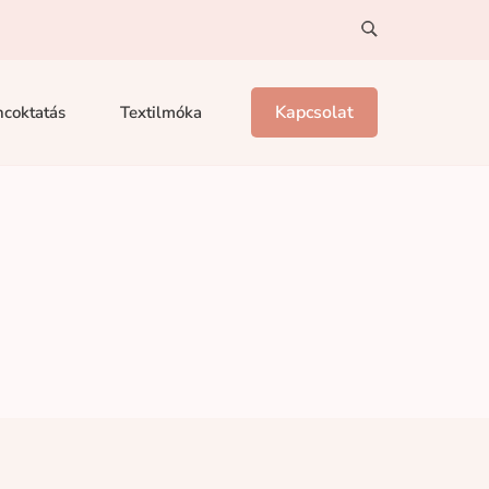
Kapcsolat
coktatás
Textilmóka