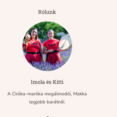
Rólunk
Imola és Kitti
A Ciróka-maróka megálmodói, Makka
legjobb barátnői.