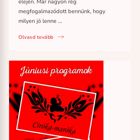
elején. Már nagyon rég
megfogalmazódott bennünk, hogy
milyen jó lenne …
Olvasd tovább