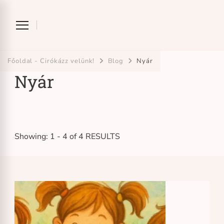
Ciróka-maróka
bihari mondókázó foglalkozás
Főoldal - Cirókázz velünk!
Blog
Nyár
Nyár
Showing: 1 - 4 of 4 RESULTS