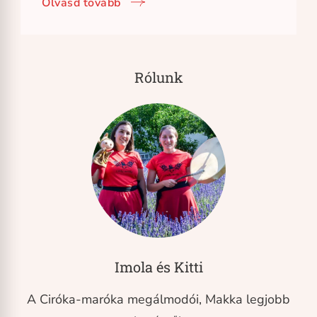
Olvasd tovább
Rólunk
Imola és Kitti
A Ciróka-maróka megálmodói, Makka legjobb