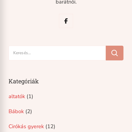
barátnői.
Keresés:
Kategóriák
altatók
(1)
Bábok
(2)
Cirókás gyerek
(12)