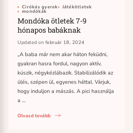
Cirókás gyerek
Játékötletek
mondókák
Mondóka ötletek 7-9
hónapos babáknak
Updated on
február 18, 2024
„A baba már nem akar háton feküdni,
gyakran hasra fordul, nagyon aktív,
kúszik, négykézlábazik. Stabilizálódik az
ülés, szépen ül, egyenes háttal. Várjuk,
hogy induljon a mászás. A pici használja
a …
Olvasd tovább