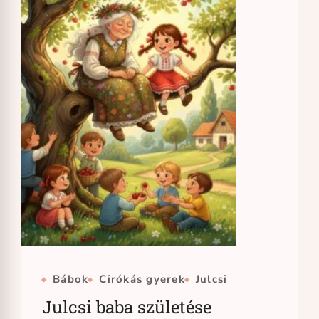
Bábok
Cirókás gyerek
Julcsi
Julcsi baba születése