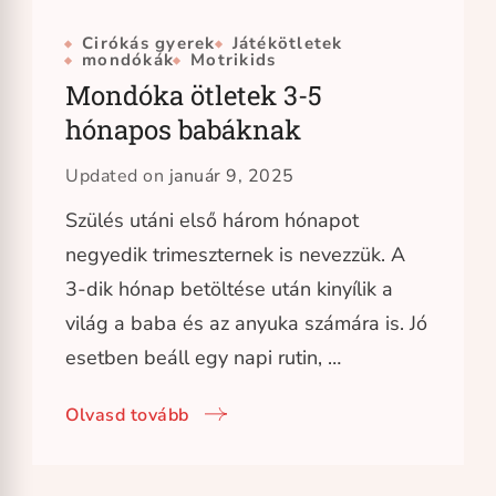
Cirókás gyerek
Játékötletek
mondókák
Motrikids
Mondóka ötletek 3-5
hónapos babáknak
Updated on
január 9, 2025
Szülés utáni első három hónapot
negyedik trimeszternek is nevezzük. A
3-dik hónap betöltése után kinyílik a
világ a baba és az anyuka számára is. Jó
esetben beáll egy napi rutin, …
Olvasd tovább