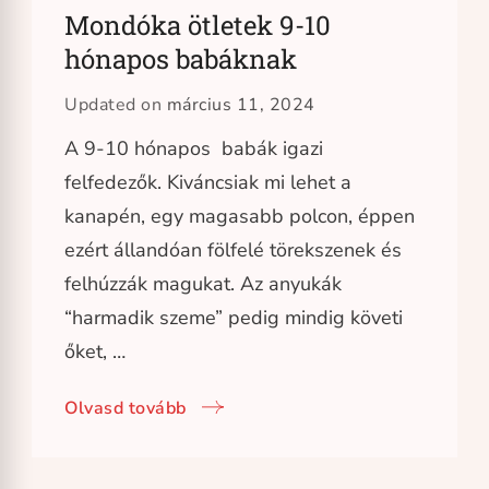
Mondóka ötletek 9-10
hónapos babáknak
Updated on
március 11, 2024
A 9-10 hónapos babák igazi
felfedezők. Kiváncsiak mi lehet a
kanapén, egy magasabb polcon, éppen
ezért állandóan fölfelé törekszenek és
felhúzzák magukat. Az anyukák
“harmadik szeme” pedig mindig követi
őket, …
Olvasd tovább