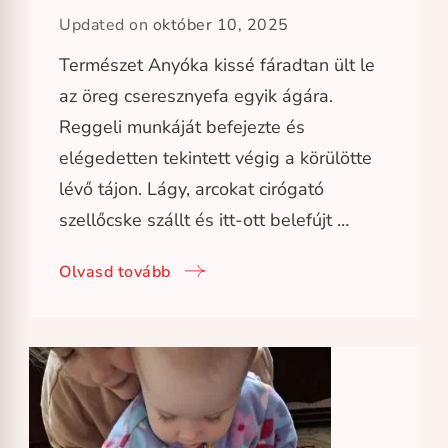
Updated on
október 10, 2025
Természet Anyóka kissé fáradtan ült le
az öreg cseresznyefa egyik ágára.
Reggeli munkáját befejezte és
elégedetten tekintett végig a körülötte
lévő tájon. Lágy, arcokat cirógató
szellőcske szállt és itt-ott belefújt …
Olvasd tovább