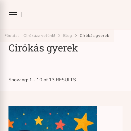
Ciróka-maróka
bihari mondókázó foglalkozás
Főoldal - Cirókázz velünk!
Blog
Cirókás gyerek
Cirókás gyerek
Showing: 1 - 10 of 13 RESULTS