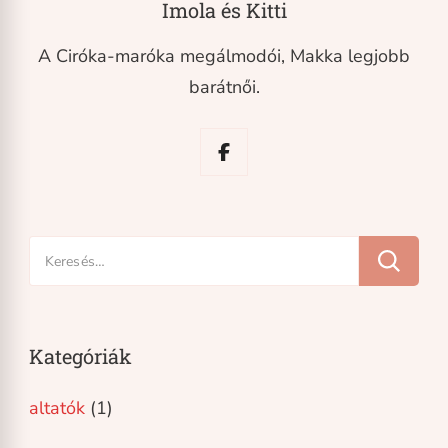
Imola és Kitti
A Ciróka-maróka megálmodói, Makka legjobb
barátnői.
Keresés:
Kategóriák
altatók
(1)