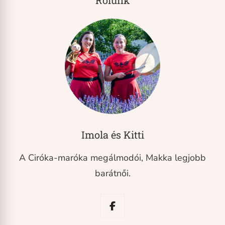
Rólunk
Imola és Kitti
A Ciróka-maróka megálmodói, Makka legjobb
barátnői.