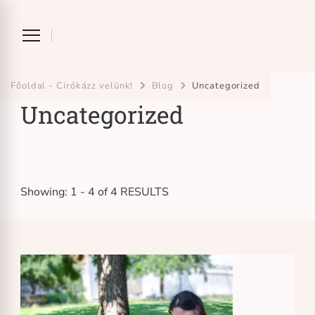
Ciróka-maróka
bihari mondókázó foglalkozás
Főoldal - Cirókázz velünk!
Blog
Uncategorized
Uncategorized
Showing: 1 - 4 of 4 RESULTS