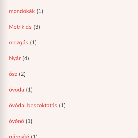
mondókák
(1)
Motrikids
(3)
mozgás
(1)
Nyár
(4)
ősz
(2)
óvoda
(1)
óvódai beszoktatás
(1)
óvónő
(1)
párosító
(1)