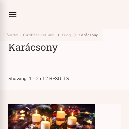
Ciróka-maróka
bihari mondókázó foglalkozás
Főoldal - Cirókázz velünk!
Blog
Karácsony
Karácsony
Showing: 1 - 2 of 2 RESULTS