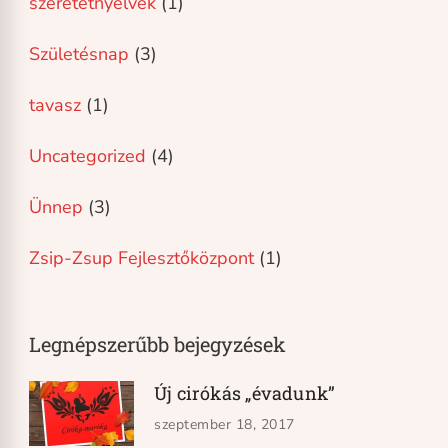
szeretetnyelvek
(1)
Születésnap
(3)
tavasz
(1)
Uncategorized
(4)
Ünnep
(3)
Zsip-Zsup Fejlesztőközpont
(1)
Legnépszerűbb bejegyzések
Új cirókás „évadunk”
szeptember 18, 2017