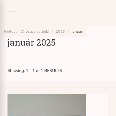
Ciróka-maróka
bihari mondókázó foglalkozás
Főoldal - Cirókázz velünk!
2025
január
január 2025
Showing: 1 - 1 of 1 RESULTS