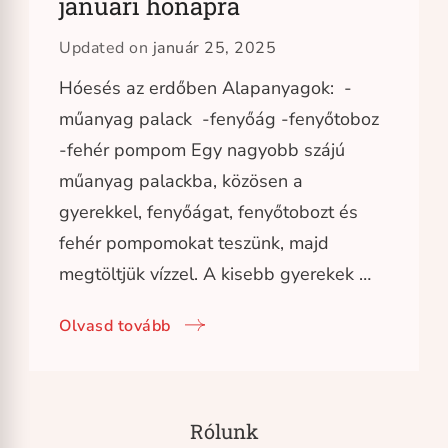
januári hónapra
Updated on
január 25, 2025
Hóesés az erdőben Alapanyagok: -
műanyag palack -fenyőág -fenyőtoboz
-fehér pompom Egy nagyobb szájú
műanyag palackba, közösen a
gyerekkel, fenyőágat, fenyőtobozt és
fehér pompomokat teszünk, majd
megtöltjük vízzel. A kisebb gyerekek …
Olvasd tovább
Rólunk