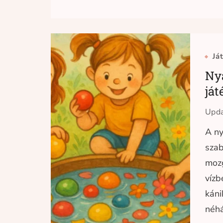
Já
Ny
ját
Upd
A ny
szab
mozg
vízb
káni
néhá