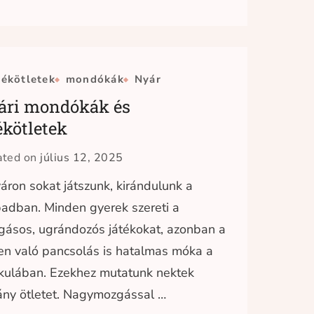
tékötletek
mondókák
Nyár
ári mondókák és
ékötletek
ated on
július 12, 2025
áron sokat játszunk, kirándulunk a
adban. Minden gyerek szereti a
ásos, ugrándozós játékokat, azonban a
en való pancsolás is hatalmas móka a
kulában. Ezekhez mutatunk nektek
ny ötletet. Nagymozgással …