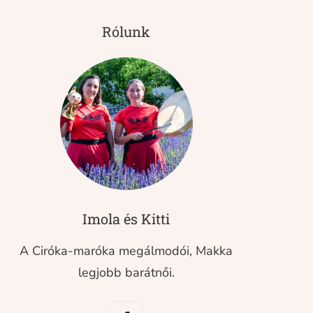
Rólunk
Imola és Kitti
A Ciróka-maróka megálmodói, Makka
legjobb barátnői.