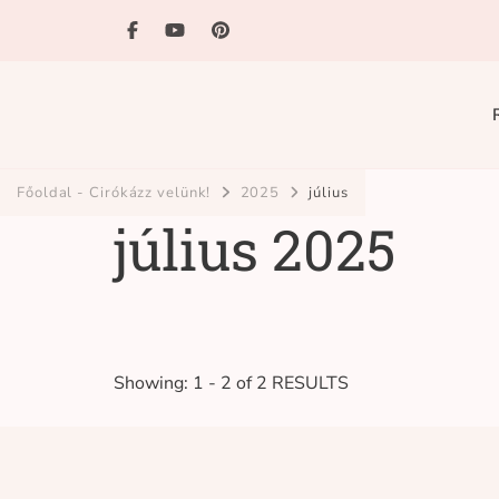
Ciróka-maróka
bihari mondókázó foglalkozás
Főoldal - Cirókázz velünk!
2025
július
július 2025
Showing: 1 - 2 of 2 RESULTS