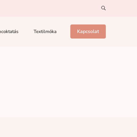
Kapcsolat
coktatás
Textilmóka