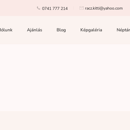
racz.kitti@yahoo.com
0741 777 214
Rólunk
Ajánlás
Blog
Képgaléria
Néptán