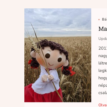
Bá
Ma
Upd
2012
nagy
létr
legk
hogy
népz
csal
Olva