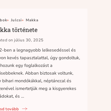
bok
Julcsi
Makka
kka története
ated on
július 30, 2025
-ben a legnagyobb lelkesedéssel és
on kevés tapasztalattal, úgy gondoltuk,
ehozunk egy foglalkozást a
isebbeknek. Abban biztosak voltunk,
 bihari mondókákkal, néptánccal és
enével ismertetjük meg a kisgyerekes
ádokat, és …
sd tovább