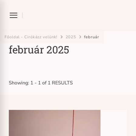
Ciróka-maróka
bihari mondókázó foglalkozás
Főoldal - Cirókázz velünk!
2025
február
február 2025
Showing: 1 - 1 of 1 RESULTS