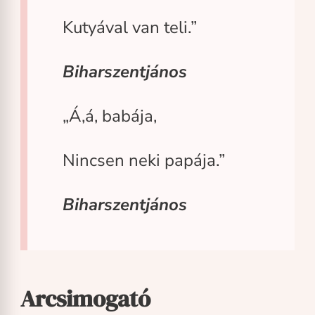
Kutyával van teli.”
Biharszentjános
„Á,á, babája,
Nincsen neki papája.”
Biharszentjános
Arcsimogató