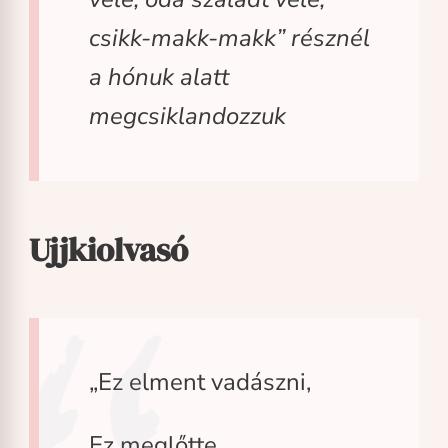
csikk-makk-makk” résznél
a hónuk alatt
megcsiklandozzuk
Ujjkiolvasó
„Ez elment vadászni,
Ez meglőtte,