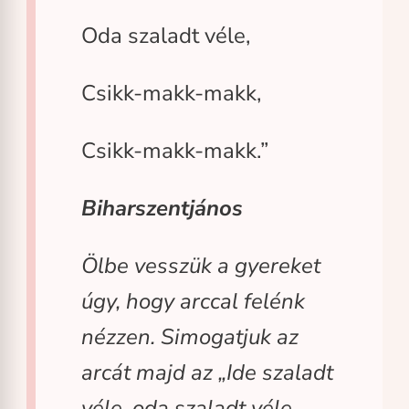
Oda szaladt véle,
Csikk-makk-makk,
Csikk-makk-makk.”
Biharszentjános
Ölbe vesszük a gyereket
úgy, hogy arccal felénk
nézzen. Simogatjuk az
arcát majd az „Ide szaladt
véle, oda szaladt véle,