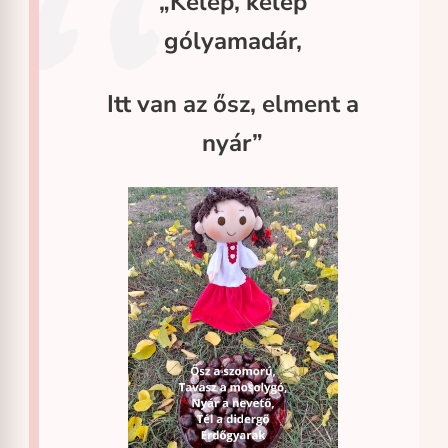
„Kelep, kelep
gólyamadár,
Itt van az ősz, elment a
nyár”