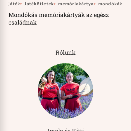
játék
Játékötletek
memóriakártya
mondókák
Mondókás memóriakártyák az egész
családnak
Rólunk
Imola és Kitti