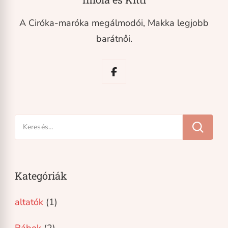
A Ciróka-maróka megálmodói, Makka legjobb
barátnői.
Keresés:
Kategóriák
altatók
(1)
Bábok
(2)