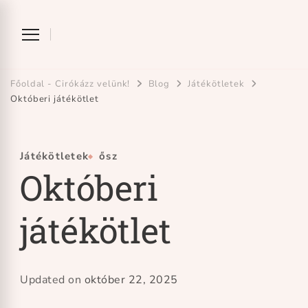
Ciróka-maróka
bihari mondókázó foglalkozás
Főoldal - Cirókázz velünk!
Blog
Játékötletek
Októberi játékötlet
Játékötletek
ősz
Októberi
játékötlet
Updated on
október 22, 2025