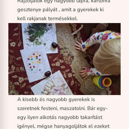
Rajzoljatok egy nagyobb lapra, kartonra
gesztenye pályát , amit a gyerekek ki
kell rakjanak termésekkel.
A kisebb és nagyobb gyerekek is
szeretnek festeni, maszatolni. Bár egy-
egy ilyen alkotás nagyobb takarítást
igényel, mégse hanyagoljátok el ezeket