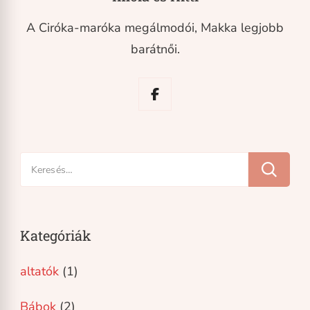
A Ciróka-maróka megálmodói, Makka legjobb
barátnői.
Keresés:
Kategóriák
altatók
(1)
Bábok
(2)