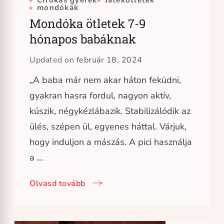
Cirókás gyerek
Játékötletek
mondókák
Mondóka ötletek 7-9
hónapos babáknak
Updated on
február 18, 2024
„A baba már nem akar háton feküdni,
gyakran hasra fordul, nagyon aktív,
kúszik, négykézlábazik. Stabilizálódik az
ülés, szépen ül, egyenes háttal. Várjuk,
hogy induljon a mászás. A pici használja
a …
Olvasd tovább