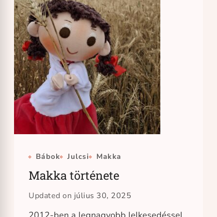
Bábok
Julcsi
Makka
Makka története
Updated on
július 30, 2025
2012-ben a legnagyobb lelkesedéssel