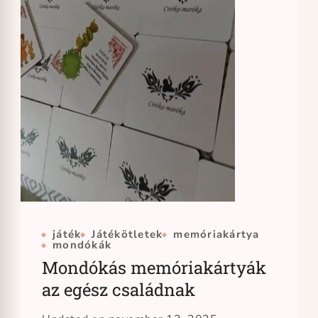
játék
Játékötletek
memóriakártya
mondókák
Mondókás memóriakártyák
az egész családnak