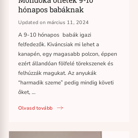
Mondóka ötletek 9-10
hónapos babáknak
Updated on
március 11, 2024
A 9-10 hónapos babák igazi
felfedezők. Kiváncsiak mi lehet a
kanapén, egy magasabb polcon, éppen
ezért állandóan fölfelé törekszenek és
felhúzzák magukat. Az anyukák
“harmadik szeme” pedig mindig követi
őket, …
Olvasd tovább