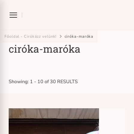
Ciróka-maróka
bihari mondókázó foglalkozás
Főoldal - Cirókázz velünk!
ciróka-maróka
ciróka-maróka
Showing: 1 - 10 of 30 RESULTS