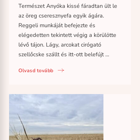
Természet Anyóka kissé fáradtan ült le
az öreg cseresznyefa egyik ágára.
Reggeli munkáját befejezte és
elégedetten tekintett végig a körülötte
lévő tájon. Lágy, arcokat cirógató
szellőcske szállt és itt-ott belefújt …
Olvasd tovább