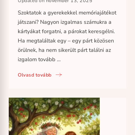
Updated on
november 13, 2025
Szoktatok a gyerekekkel memóriajátékot
játszani? Nagyon izgalmas számukra a
kártyákat forgatni, a párokat keresgélni.
Ha megtaláltak egy – egy párt közösen
örülnek, ha nem sikerült párt találni az
izgalom tovább …
Olvasd tovább