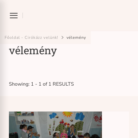
Ciróka-maróka
bihari mondókázó foglalkozás
Főoldal - Cirókázz velünk!
vélemény
vélemény
Showing: 1 - 1 of 1 RESULTS