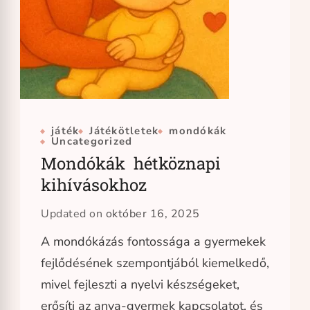
játék
Játékötletek
mondókák
Uncategorized
Mondókák hétköznapi
kihívásokhoz
Updated on
október 16, 2025
A mondókázás fontossága a gyermekek
fejlődésének szempontjából kiemelkedő,
mivel fejleszti a nyelvi készségeket,
erősíti az anya-gyermek kapcsolatot, és