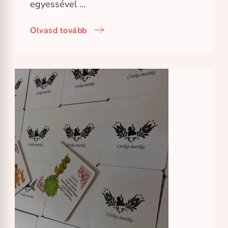
egyessével …
Olvasd tovább