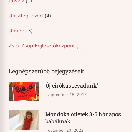
tavasz
(1)
Uncategorized
(4)
Ünnep
(3)
Zsip-Zsup Fejlesztőközpont
(1)
Legnépszerűbb bejegyzések
Új cirókás „évadunk”
szeptember 18, 2017
Mondóka ötletek 3-5 hónapos
babáknak
november 20, 2023