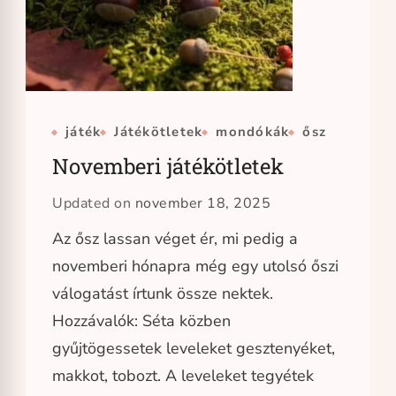
játék
Játékötletek
mondókák
ősz
Novemberi játékötletek
Updated on
november 18, 2025
Az ősz lassan véget ér, mi pedig a
novemberi hónapra még egy utolsó őszi
válogatást írtunk össze nektek.
Hozzávalók: Séta közben
gyűjtögessetek leveleket gesztenyéket,
makkot, tobozt. A leveleket tegyétek