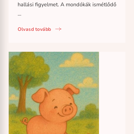
hallási figyelmet. A mondókák ismétlődő
…
Olvasd tovább