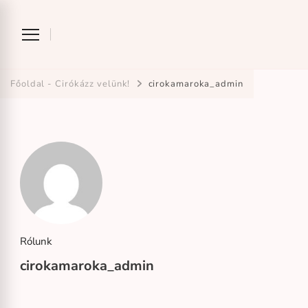
Ciróka-maróka
bihari mondókázó foglalkozás
Főoldal - Cirókázz velünk!
cirokamaroka_admin
Rólunk
cirokamaroka_admin