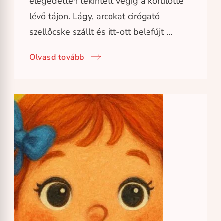
elégedetten tekintett végig a körülötte
lévő tájon. Lágy, arcokat cirógató
szellőcske szállt és itt-ott belefújt …
Olvasd tovább