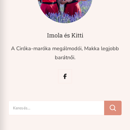
Imola és Kitti
A Ciróka-maróka megálmodói, Makka legjobb
barátnői.
Keresés: