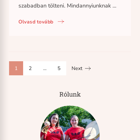
szabadban tölteni. Mindannyiunknak …
Olvasd tovább
Bejegyzések
Page
Page
Page
1
2
…
5
Next
lapozása
Rólunk