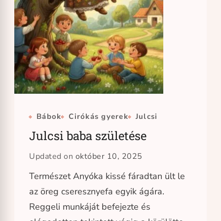
Bábok
Cirókás gyerek
Julcsi
Julcsi baba születése
Updated on
október 10, 2025
Természet Anyóka kissé fáradtan ült le
az öreg cseresznyefa egyik ágára.
Reggeli munkáját befejezte és