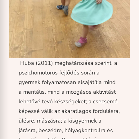
Huba (2011) meghatározása szerint: a
pszichomotoros fejlődés során a
gyermek folyamatosan elsajátítja mind
a mentális, mind a mozgásos aktivitást
lehetővé tevő készségeket; a csecsemő
képessé válik az akaratlagos fordulásra,
ülésre, mászásra; a kisgyermek a
járásra, beszédre, hólyagkontrollra és