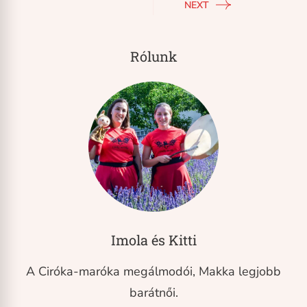
NEXT
Rólunk
Imola és Kitti
A Ciróka-maróka megálmodói, Makka legjobb
barátnői.