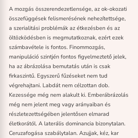
A mozgás összerendezetlensége, az ok-okozati
összefüggések felismerésének nehezítettsége,
a szerialitási problémák az étkezésben és az
öltözködésben is megmutatkoznak, ezért ezek
számbavétele is fontos. Finommozgás,
manipuláció szintjén fontos figyelmeztető jelek,
ha az ábrázolása bemutatás után is csak
firkaszintű. Egyszerű fűzéseket nem tud
végrehajtani. Labdát nem célzottan dob.
Kezessége még nem alakult ki. Emberábrázolás
még nem jelent meg vagy arányaiban és
részletezettségében jelentősen elmarad
életkorától. A laterális dominancia bizonytalan.
Ceruzafogása szabálytalan. Azujjak, kéz, kar