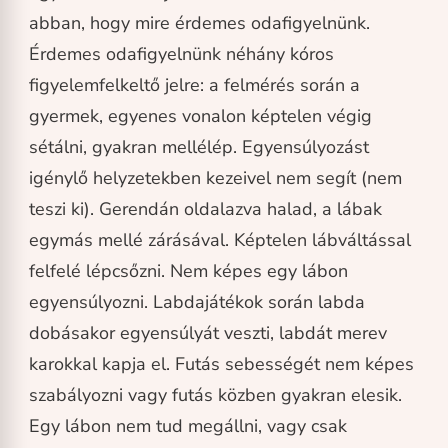
abban, hogy mire érdemes odafigyelnünk.
Érdemes odafigyelnünk néhány kóros
figyelemfelkeltő jelre: a felmérés során a
gyermek, egyenes vonalon képtelen végig
sétálni, gyakran mellélép. Egyensúlyozást
igénylő helyzetekben kezeivel nem segít (nem
teszi ki). Gerendán oldalazva halad, a lábak
egymás mellé zárásával. Képtelen lábváltással
felfelé lépcsőzni. Nem képes egy lábon
egyensúlyozni. Labdajátékok során labda
dobásakor egyensúlyát veszti, labdát merev
karokkal kapja el. Futás sebességét nem képes
szabályozni vagy futás közben gyakran elesik.
Egy lábon nem tud megállni, vagy csak