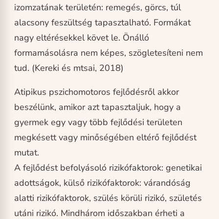
izomzatának területén: remegés, görcs, túl
alacsony feszültség tapasztalható. Formákat
nagy eltérésekkel követ le. Önálló
formamásolásra nem képes, szögletesíteni nem
tud. (Kereki és mtsai, 2018)
Atipikus pszichomotoros fejlődésről akkor
beszélünk, amikor azt tapasztaljuk, hogy a
gyermek egy vagy több fejlődési területen
megkésett vagy minőségében eltérő fejlődést
mutat.
A fejlődést befolyásoló rizikófaktorok: genetikai
adottságok, külső rizikófaktorok: várandóság
alatti rizikófaktorok, szülés körüli rizikó, születés
utáni rizikó. Mindhárom időszakban érheti a