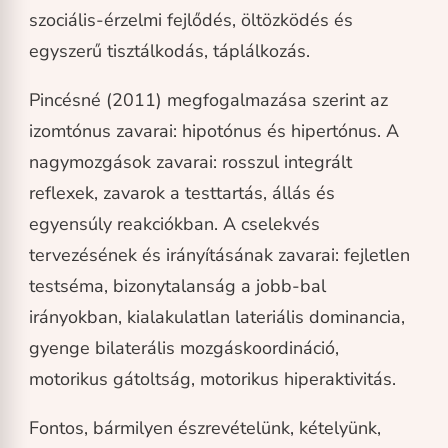
szociális-érzelmi fejlődés, öltözködés és
egyszerű tisztálkodás, táplálkozás.
Pincésné (2011) megfogalmazása szerint az
izomtónus zavarai: hipotónus és hipertónus. A
nagymozgások zavarai: rosszul integrált
reflexek, zavarok a testtartás, állás és
egyensúly reakciókban. A cselekvés
tervezésének és irányításának zavarai: fejletlen
testséma, bizonytalanság a jobb-bal
irányokban, kialakulatlan lateriális dominancia,
gyenge bilaterális mozgáskoordináció,
motorikus gátoltság, motorikus hiperaktivitás.
Fontos, bármilyen észrevételünk, kételyünk,