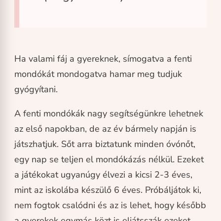
Ha valami fáj a gyereknek, símogatva a fenti
mondókát mondogatva hamar meg tudjuk
gyógyítani.
A fenti mondókák nagy segítségünkre lehetnek
az első napokban, de az év bármely napján is
játszhatjuk. Sőt arra biztatunk minden óvónőt,
egy nap se teljen el mondókázás nélkül. Ezeket
a játékokat ugyanúgy élvezi a kicsi 2-3 éves,
mint az iskolába készülő 6 éves. Próbáljátok ki,
nem fogtok csalódni és az is lehet, hogy később
a gyerekek egymás közt is eljátsszák ezeket.