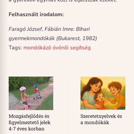
Felhasznált irodalom:
Faragó József, Fábián Imre: Bihari
gyermekmondókák (Bukarest, 1982)
Tags:
mondókázó
óvónői segítség
Post
Navigation
Mozgásfejlődés és
Szeretetnyelvek és
figyelmeztető jelek
a mondókák
4-7 éves korban