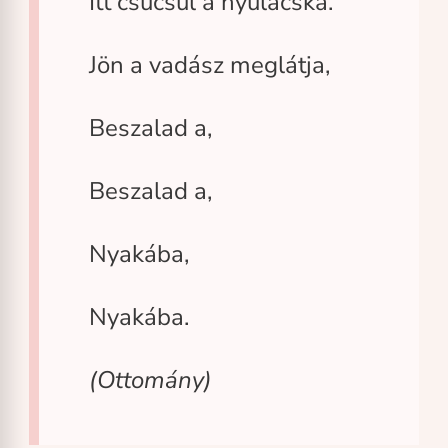
Itt csücsül a nyulacska.
Jön a vadász meglátja,
Beszalad a,
Beszalad a,
Nyakába,
Nyakába.
(Ottomány)