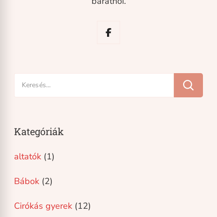
barátnői.
Keresés:
Kategóriák
altatók
(1)
Bábok
(2)
Cirókás gyerek
(12)