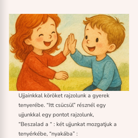
Ujjainkkal köröket rajzolunk a gyerek
tenyerébe. “Itt csücsül” résznél egy
ujjunkkal egy pontot rajzolunk,
“Beszalad a “ : két ujjunkat mozgatjuk a
tenyérkébe, “nyakába” :