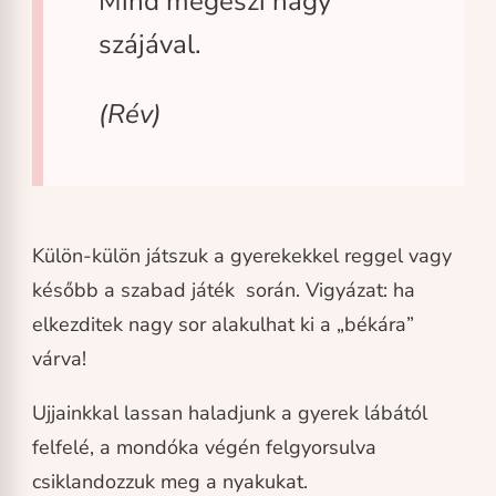
Mind megeszi nagy
szájával.
(Rév)
Külön-külön játszuk a gyerekekkel reggel vagy
később a szabad játék során. Vigyázat: ha
elkezditek nagy sor alakulhat ki a „békára”
várva!
Ujjainkkal lassan haladjunk a gyerek lábától
felfelé, a mondóka végén felgyorsulva
csiklandozzuk meg a nyakukat.