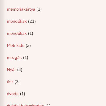
memóriakártya
(1)
mondókák
(21)
mondókák
(1)
Motrikids
(3)
mozgás
(1)
Nyár
(4)
ősz
(2)
óvoda
(1)
óvódai beszoktatás
(1)