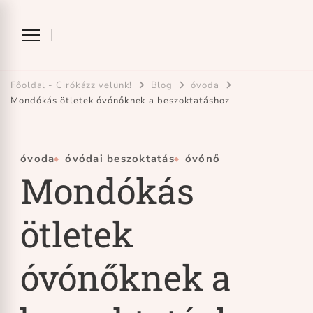
Ciróka-maróka
bihari mondókázó foglalkozás
Főoldal - Cirókázz velünk!
Blog
óvoda
Mondókás ötletek óvónőknek a beszoktatáshoz
óvoda
óvódai beszoktatás
óvónő
Mondókás
ötletek
óvónőknek a