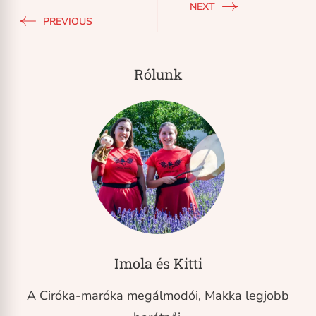
NEXT
PREVIOUS
Rólunk
Imola és Kitti
A Ciróka-maróka megálmodói, Makka legjobb