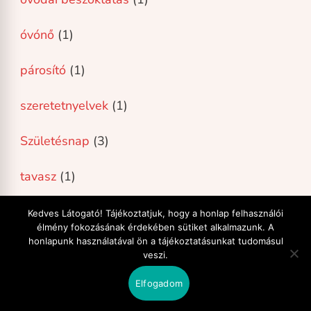
óvónő
(1)
párosító
(1)
szeretetnyelvek
(1)
Születésnap
(3)
tavasz
(1)
Uncategorized
(4)
Kedves Látogató! Tájékoztatjuk, hogy a honlap felhasználói
élmény fokozásának érdekében sütiket alkalmazunk. A
honlapunk használatával ön a tájékoztatásunkat tudomásul
Ünnep
(3)
veszi.
Zsip-Zsup Fejlesztőközpont
(1)
Elfogadom
Share
on
Leave a Comment
Mondókás