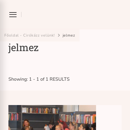
Ciróka-maróka
bihari mondókázó foglalkozás
Főoldal - Cirókázz velünk!
jelmez
jelmez
Showing: 1 - 1 of 1 RESULTS