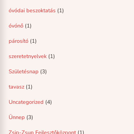
óvódai beszoktatás
(1)
óvónő
(1)
párosító
(1)
szeretetnyelvek
(1)
Születésnap
(3)
tavasz
(1)
Uncategorized
(4)
Ünnep
(3)
Zsip-Zsup Fejlesztőközpont
(1)