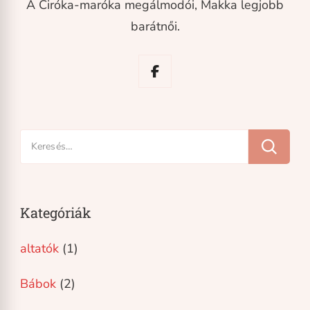
A Ciróka-maróka megálmodói, Makka legjobb
barátnői.
Keresés:
Kategóriák
altatók
(1)
Bábok
(2)