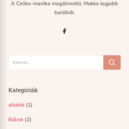
A Ciróka-maróka megálmodói, Makka legjobb
barátnői.
Keresés:
Kategóriák
altatók
(1)
Bábok
(2)