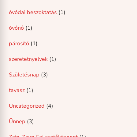
óvódai beszoktatás
(1)
óvónő
(1)
párosító
(1)
szeretetnyelvek
(1)
Születésnap
(3)
tavasz
(1)
Uncategorized
(4)
Ünnep
(3)
Zsip-Zsup Fejlesztőközpont
(1)