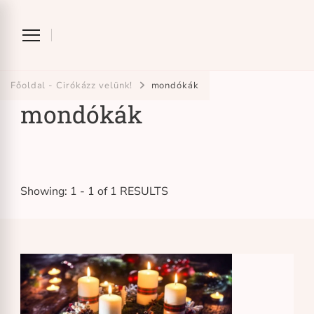
Ciróka-maróka
bihari mondókázó foglalkozás
Főoldal - Cirókázz velünk!
mondókák
mondókák
Showing: 1 - 1 of 1 RESULTS