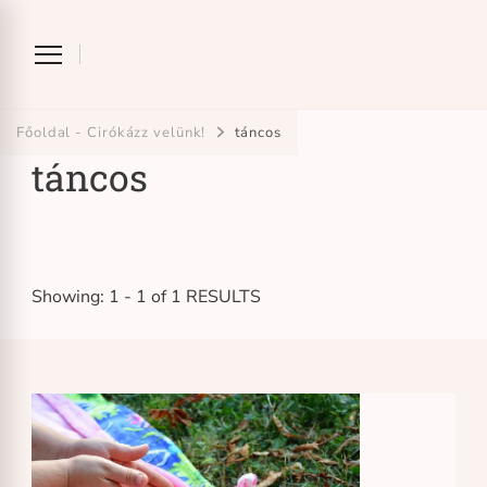
Ciróka-maróka
bihari mondókázó foglalkozás
Főoldal - Cirókázz velünk!
táncos
táncos
Showing: 1 - 1 of 1 RESULTS