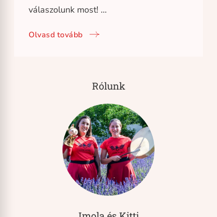
válaszolunk most! …
Olvasd tovább
Rólunk
Imola és Kitti