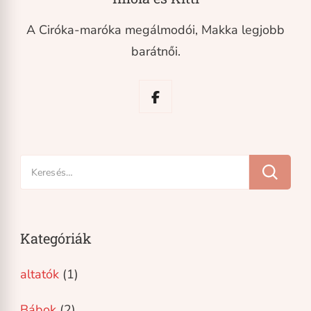
A Ciróka-maróka megálmodói, Makka legjobb
barátnői.
Keresés:
Kategóriák
altatók
(1)
Bábok
(2)