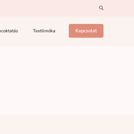
Kapcsolat
coktatás
Textilmóka