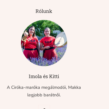
Rólunk
Imola és Kitti
A Ciróka-maróka megálmodói, Makka
legjobb barátnői.