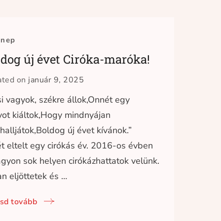
nep
dog új évet Ciróka-maróka!
ated on
január 9, 2025
si vagyok, székre állok,Onnét egy
ot kiáltok,Hogy mindnyájan
halljátok,Boldog új évet kívánok.”
t eltelt egy cirókás év. 2016-os évben
agyon sok helyen cirókázhattatok velünk.
n eljöttetek és …
sd tovább