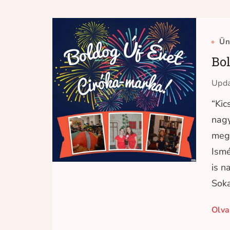
Ün
Bol
Upd
“Kic
nagy
meg
Ismé
is n
Soka
Olva