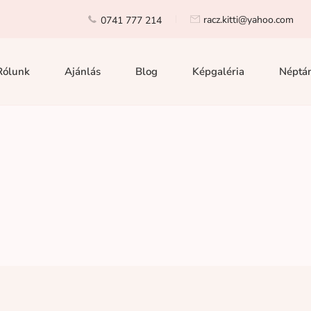
racz.kitti@yahoo.com
0741 777 214
Rólunk
Ajánlás
Blog
Képgaléria
Néptán