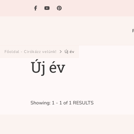
Ciróka-maróka
bihari mondókázó foglalkozás
Főoldal - Cirókázz velünk!
Új év
Új év
Showing: 1 - 1 of 1 RESULTS