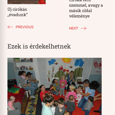
szemmel, avagy a
Új cirókás
másik oldal
„évadunk”
véleménye
PREVIOUS
NEXT
Ezek is érdekelhetnek