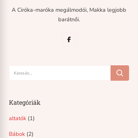
A Ciróka-maróka megálmodói, Makka legjobb
barátnői.
Keresés:
Kategóriák
altatók
(1)
Bábok
(2)