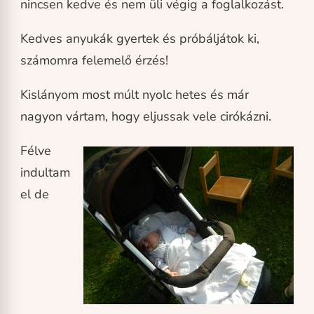
nincsen kedve és nem üli végig a foglalkozást.
Kedves anyukák gyertek és próbáljátok ki,
számomra felemelő érzés!
Kislányom most múlt nyolc hetes és már
nagyon vártam, hogy eljussak vele cirókázni.
Félve
indultam
el de