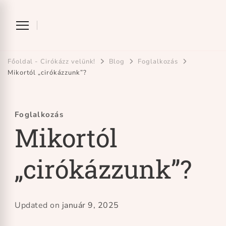
Ciróka-maróka
bihari mondókázó foglalkozás
Főoldal - Cirókázz velünk!
Blog
Foglalkozás
Mikortól „cirókázzunk”?
Foglalkozás
Mikortól
„cirókázzunk”?
Updated on
január 9, 2025