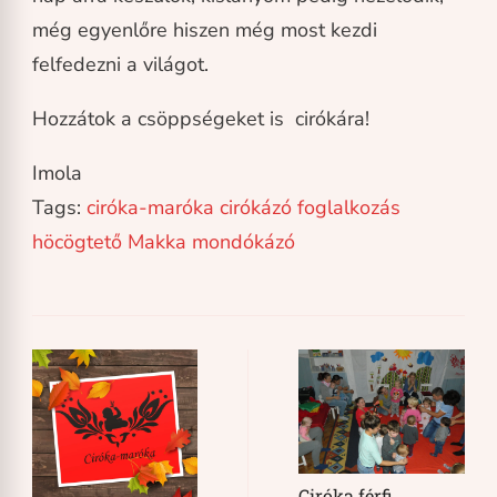
még egyenlőre hiszen még most kezdi
felfedezni a világot.
Hozzátok a csöppségeket is cirókára!
Imola
Tags:
ciróka-maróka
cirókázó
foglalkozás
höcögtető
Makka
mondókázó
Post
Navigation
Ciróka férfi