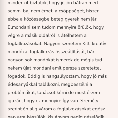
mindenkit biztatok, hogy jöjjön bátran mert
semmi baj nem érheti a csöppséget, hiszen
ebbe a közösségbe beteg gyerek nem jár.
Elmondani sem tudom mennyire örülök, hogy
végre a másik oldalról is átélhetem a
foglalkozásokat. Nagyon szeretem Kitti kreatív
mondóka, foglalkozás összeállítását, bár
nagyon sok mondókát ismerek de mégis tud
nekem újat mondani amit persze szeretettel
fogadok. Eddig is hangsúlyoztam, hogy jó más
édesanyákkal találkozni, megbeszélni a
problémákat, tanácsot kérni de most érzem
igazán, hogy ez mennyire így van. Személy
szerint én alig várom a foglalkozásokat egész
nap arra készülök, kislányom pedig nézelődik,