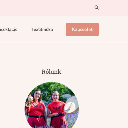
Kapcsolat
coktatás
Textilmóka
Rólunk