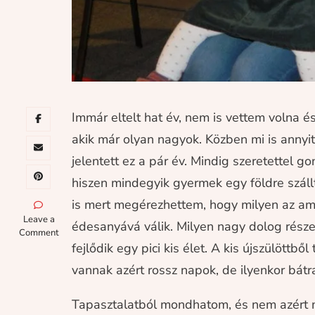
Immár eltelt hat év, nem is vettem volna 
akik már olyan nagyok. Közben mi is annyi
jelentett ez a pár év. Mindig szeretettel 
hiszen mindegyik gyermek egy földre száll
is mert megérezhettem, hogy milyen az ami
on
Leave a
édesanyává válik. Milyen nagy dolog része
Mondókázás
Comment
„anyuka
fejlődik egy pici kis élet. A kis újszülöttbő
szemmel”
vannak azért rossz napok, de ilyenkor bát
Tapasztalatból mondhatom, és nem azért 