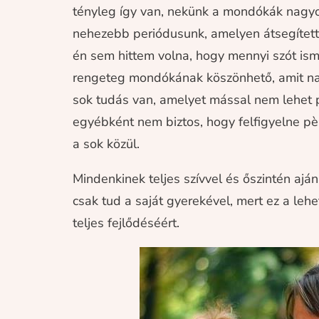
tényleg így van, nekünk a mondókák nagyon
nehezebb periódusunk, amelyen átsegítet
én sem hittem volna, hogy mennyi szót ism
rengeteg mondókának köszönhető, amit n
sok tudás van, amelyet mással nem lehet p
egyébként nem biztos, hogy felfigyelne pè
a sok közül.
Mindenkinek teljes szívvel és őszintén aj
csak tud a saját gyerekével, mert ez a leh
teljes fejlődéséért.