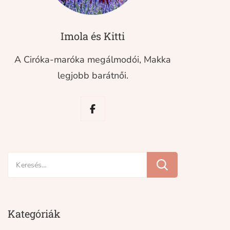
Imola és Kitti
A Ciróka-maróka megálmodói, Makka
legjobb barátnői.
Keresés:
Kategóriák