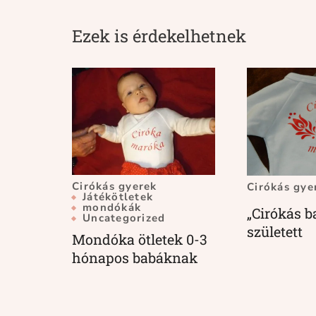
Ezek is érdekelhetnek
Cirókás gyerek
Cirókás gye
Játékötletek
mondókák
„Cirókás b
Uncategorized
született
Mondóka ötletek 0-3
hónapos babáknak