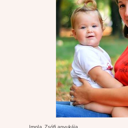
Imola, Zsófi anyukája