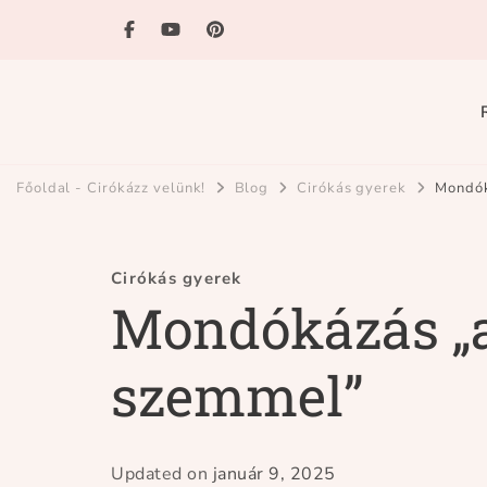
Ciróka-maróka
bihari mondókázó foglalkozás
Főoldal - Cirókázz velünk!
Blog
Cirókás gyerek
Mondók
Cirókás gyerek
Mondókázás „
szemmel”
Updated on
január 9, 2025