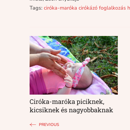
Tags:
ciróka-maróka
cirókázó
foglalkozás
h
Post
Navigation
Ciróka-maróka piciknek,
kicsiknek és nagyobbaknak
PREVIOUS