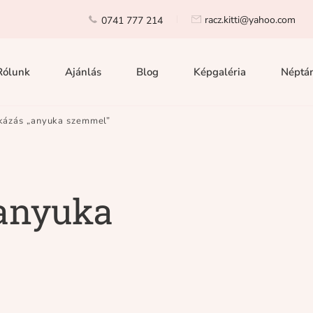
racz.kitti@yahoo.com
0741 777 214
Rólunk
Ajánlás
Blog
Képgaléria
Néptán
ázás „anyuka szemmel”
anyuka