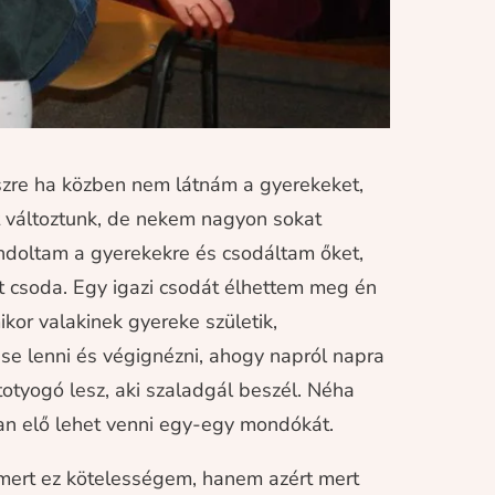
észre ha közben nem látnám a gyerekeket,
t változtunk, de nekem nagyon sokat
gondoltam a gyerekekre és csodáltam őket,
t csoda. Egy igazi csodát élhettem meg én
kor valakinek gyereke születik,
se lenni és végignézni, ahogy napról napra
l totyogó lesz, aki szaladgál beszél. Néha
ran elő lehet venni egy-egy mondókát.
mert ez kötelességem, hanem azért mert