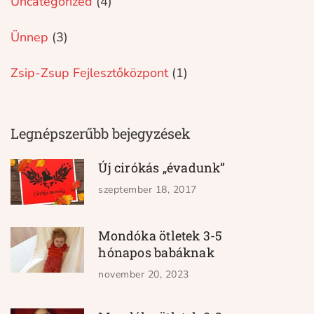
Uncategorized
(4)
Ünnep
(3)
Zsip-Zsup Fejlesztőközpont
(1)
Legnépszerűbb bejegyzések
Új cirókás „évadunk”
szeptember 18, 2017
Mondóka ötletek 3-5
hónapos babáknak
november 20, 2023