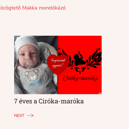
öcögtető
Makka
mondókázó
7 éves a Ciróka-maróka
NEXT