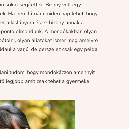
 sokat segítettek. Bizony volt egy
tek. Ha nem látnám miden nap lehet, hogy
er a kislányom és ez bizony annak a
aponta elmondunk. A mondókákban olyan
ótolni, olyan állatokat ismer meg amelyre
ldául a varjú, de persze ez csak egy példa
ánlani tudom, hogy mondókázzon amennyit
ető legjobb amit csak tehet a gyermeke