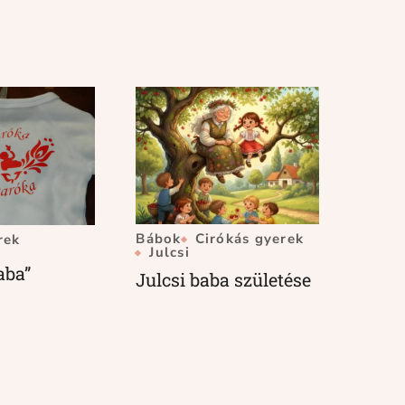
Bábok
Cirókás gyerek
rek
Julcsi
aba”
Julcsi baba születése