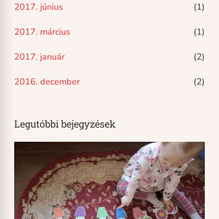
2017. június
(1)
2017. március
(1)
2017. január
(2)
2016. december
(2)
Legutóbbi bejegyzések