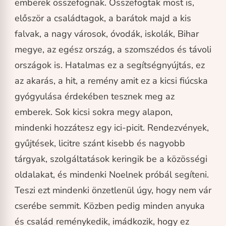
emberek összefognak. Összefogtak most is,
először a családtagok, a barátok majd a kis
falvak, a nagy városok, óvodák, iskolák, Bihar
megye, az egész ország, a szomszédos és távoli
országok is. Hatalmas ez a segítségnyújtás, ez
az akarás, a hit, a remény amit ez a kicsi fiúcska
gyógyulása érdekében tesznek meg az
emberek. Sok kicsi sokra megy alapon,
mindenki hozzátesz egy ici-picit. Rendezvények,
gyűjtések, licitre szánt kisebb és nagyobb
tárgyak, szolgáltatások keringik be a közösségi
oldalakat, és mindenki Noelnek próbál segíteni.
Teszi ezt mindenki önzetlenül úgy, hogy nem vár
cserébe semmit. Közben pedig minden anyuka
és család reménykedik, imádkozik, hogy ez