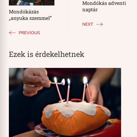
Mondókás adventi
naptár
Mondókázás
„anyuka szemmel”
NEXT
PREVIOUS
Ezek is érdekelhetnek