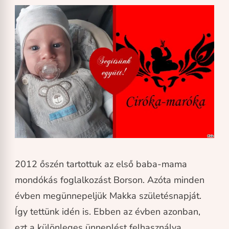
2012 őszén tartottuk az első baba-mama
mondókás foglalkozást Borson. Azóta minden
évben megünnepeljük Makka születésnapját.
Így tettünk idén is. Ebben az évben azonban,
ezt a különleges ünneplést felhasználva