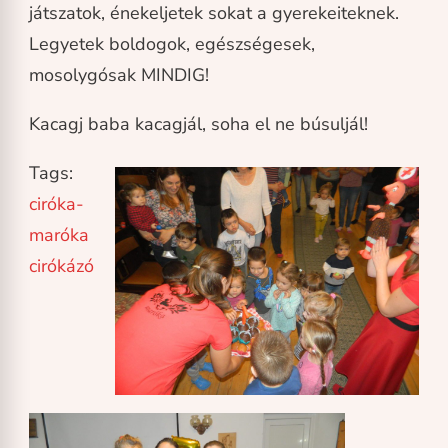
játszatok, énekeljetek sokat a gyerekeiteknek.
Legyetek boldogok, egészségesek,
mosolygósak MINDIG!
Kacagj baba kacagjál, soha el ne búsuljál!
Tags:
ciróka-
maróka
cirókázó