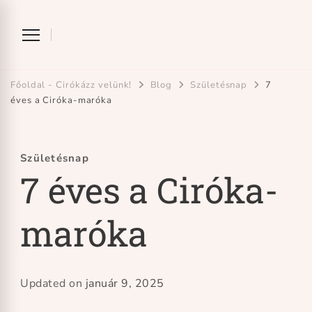
Ciróka-maróka
bihari mondókázó foglalkozás
Főoldal - Cirókázz velünk!
Blog
Születésnap
7
éves a Ciróka-maróka
Születésnap
7 éves a Ciróka-
maróka
Updated on
január 9, 2025