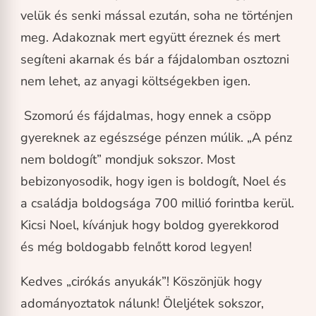
velük és senki mással ezután, soha ne történjen
meg. Adakoznak mert együtt éreznek és mert
segíteni akarnak és bár a fájdalomban osztozni
nem lehet, az anyagi költségekben igen.
Szomorú és fájdalmas, hogy ennek a csöpp
gyereknek az egészsége pénzen múlik. „A pénz
nem boldogít” mondjuk sokszor. Most
bebizonyosodik, hogy igen is boldogít, Noel és
a családja boldogsága 700 millió forintba kerül.
Kicsi Noel, kívánjuk hogy boldog gyerekkorod
és még boldogabb felnőtt korod legyen!
Kedves „cirókás anyukák”! Köszönjük hogy
adományoztatok nálunk! Öleljétek sokszor,