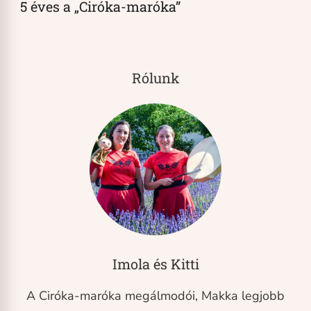
5 éves a „Ciróka-maróka”
Rólunk
Imola és Kitti
A Ciróka-maróka megálmodói, Makka legjobb