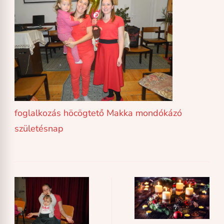
foglalkozás
höcögtető
Makka
mondókázó
születésnap
Post
Navigation