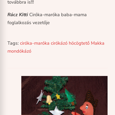
továbbra is!!!
Rácz Kitti
Ciróka-maróka baba-mama
foglalkozás vezetője
Tags:
ciróka-maróka
cirókázó
höcögtető
Makka
mondókázó
Post
Navigation