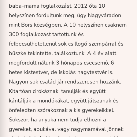
baba-mama foglalkozást. 2012 óta 10
helyszínen fordultunk meg, úgy Nagyváradon
mint Bors községben. A 10 helyszínen csaknem
300 foglalkozást tartottunk és
felbecsülhetetlenül sok csillogó szempárral és
büszke tekintettel találkoztunk. A 4 év alatt
megfordult nálunk 3 hónapos csecsemő, 6
hetes kistestvér, de iskolás nagytestvér is.
Nagyon sok család jár rendszeresen hozzánk.
Kitartóan cirókáznak, tanulják és együtt
kántálják a mondókákat, együtt játszanak és
önfeledten szórakoznak a kis gyerekeikkel.
Sokszor, ha anyuka nem tudja elhozni a
gyereket, apukával vagy nagymamával jönnek