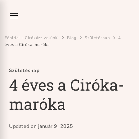
Ciróka-maróka
bihari mondókázó foglalkozás
Főoldal - Cirókázz velünk!
Blog
Születésnap
4
éves a Ciróka-maróka
Születésnap
4 éves a Ciróka-
maróka
Updated on
január 9, 2025