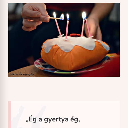
„Ég a gyertya ég,