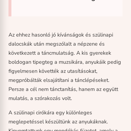
Az ehhez hasonló jó kívánságok és szülinapi
dalocskák után megszólalt a népzene és
következett a táncmulatság. A kis gyerekek
boldogan tipegteg a muzsikára, anyukáik pedig
figyelmesen követték az utasításokat,
megpróbálták elsajátítani a tánclépéseket.
Persze a cél nem tánctanítás, hanem az együtt
mulatás, a szórakozás volt.
A szülinapi cirókára egy különleges
meglepetéssel készültünk az anyukáknak.
Kinyomtattunk egy mondókás füzetet, amely a