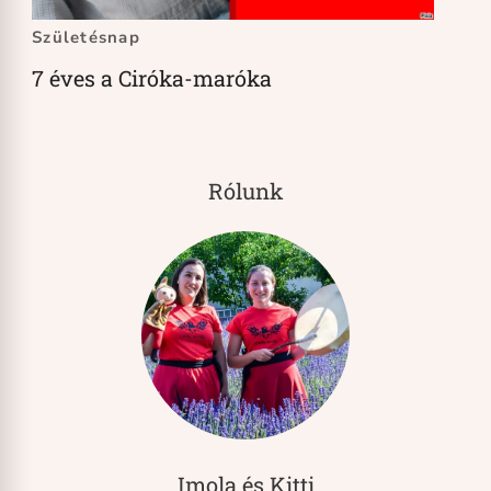
Születésnap
7 éves a Ciróka-maróka
Rólunk
Imola és Kitti