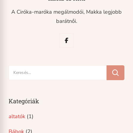
A Ciróka-maróka megálmodói, Makka legjobb
barátnői.
Keresés:
Kategóriák
altatók
(1)
Bábok
(2)