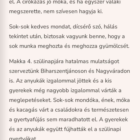
el. A cirókázás jó móka, és ha egyszer valaki
megszerette, nem szívesen hagyja ki.
Sok-sok kedves mondat, dícsérő szó, hálás
tekintet után, biztosak vagyunk benne, hogy a
sok munka meghozta és meghozza gyümölcsét.
Makka 4. szülinapjára hatalmas mulatságot
szerveztünk Biharszentjánoson és Nagyváradon
is. Az anyukák izgalommal jöttek és a kis
gyerekek még nagyobb izgalommal várták a
meglepetéseket. Sok-sok mondóka, ének, móka
és kacagás várt a családokra és természetesen
a gyertyafújás sem maradhatott el. A gyerekek
és az anyukák együtt fújhatták el a szülinapi
gyertyákat.